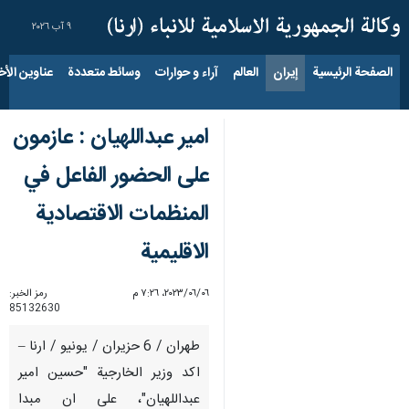
٩ آب ٢٠٢٦
الصفحة الرئيسية
إيران
العالم
آراء و حوارات
وسائط متعددة
عناوين الأخب
امير عبداللهيان : عازمون
على الحضور الفاعل في
المنظمات الاقتصادية
الاقليمية
٠٦‏/٠٦‏/٢٠٢٣، ٧:٢٦ م
رمز الخبر:
85132630
طهران / 6 حزيران / يونيو / ارنا –
اكد وزير الخارجية "حسين امير
عبداللهيان"، على ان مبدا