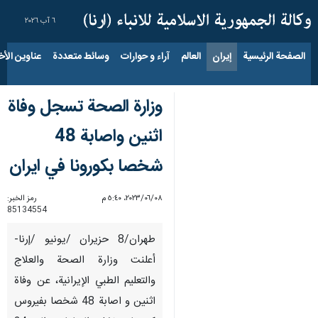
٦ آب ٢٠٢٦
الصفحة الرئيسية
إيران
العالم
آراء و حوارات
وسائط متعددة
عناوين الأخب
وزارة الصحة تسجل وفاة
اثنين واصابة 48
شخصا بكورونا في ايران
٠٨‏/٠٦‏/٢٠٢٣، ٥:٤٠ م
رمز الخبر:
85134554
طهران/8 حزيران /يونيو /إرنا-
أعلنت وزارة الصحة والعلاج
والتعليم الطبي الإيرانية، عن وفاة
اثنين و اصابة 48 شخصا بفيروس