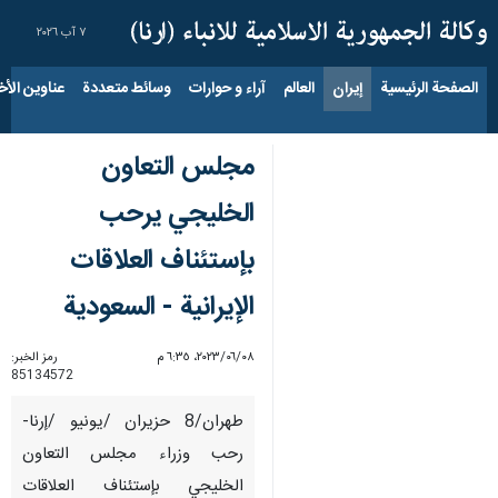
٧ آب ٢٠٢٦
الصفحة الرئيسية
إيران
العالم
آراء و حوارات
وسائط متعددة
عناوين الأخب
مجلس التعاون
الخليجي يرحب
بإستئناف العلاقات
الإيرانية - السعودية
٠٨‏/٠٦‏/٢٠٢٣، ٦:٣٥ م
رمز الخبر:
85134572
طهران/8 حزيران /يونيو /إرنا-
رحب وزراء مجلس التعاون
الخليجي بإستئناف العلاقات