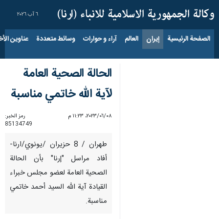
٦ آب ٢٠٢٦
الصفحة الرئيسية
إيران
العالم
آراء و حوارات
وسائط متعددة
عناوين الأخب
الحالة الصحية العامة
لآية الله خاتمي مناسبة
٠٨‏/٠٦‏/٢٠٢٣، ١١:٢٣ م
رمز الخبر:
85134749
طهران / 8 حزيران /يونوي/ارنا-
أفاد مراسل "إرنا" بأن الحالة
الصحية العامة لعضو مجلس خبراء
القيادة آية الله السيد أحمد خاتمي
مناسبة.