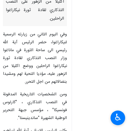
اكليلا من الزهور على النصب
التذكاري لقادة ثورة نيكاراغوا
الراحلين.
وفي اليوم الثاني من زيارته الرسمية
لنيكاراغوا، حضر الرئيس آية الله
رئيسي الى ساحة الثورة في ماناغوا
وزار النصب التذكاري لقادة ثورة
نيكاراغوا الراحلين ووضع اكليلا من
الزهور عليه، مؤديا التحية لهم ومشيدا
بنضالاتهم من اجل التحرر.
ومن الشخصيات التاريخية المدفونة
في النصب التذكاري ، "كارلوس
فونسيكا" ، مؤسس جبهة التحرير
♿︎
الوطنية الشهيرة "ساندينيستا".
وكان الرئيس الايراني آية الله ابراهيم