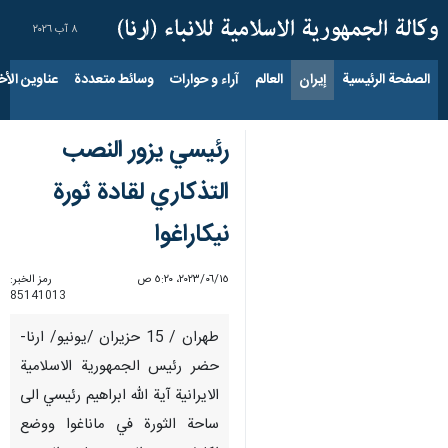
٨ آب ٢٠٢٦
الصفحة الرئيسية
إيران
العالم
آراء و حوارات
وسائط متعددة
عناوين الأخب
رئيسي يزور النصب
التذكاري لقادة ثورة
نيكاراغوا
١٥‏/٠٦‏/٢٠٢٣، ٥:٢٠ ص
رمز الخبر:
85141013
طهران / 15 حزيران /يونيو/ ارنا-
حضر رئيس الجمهورية الاسلامية
الايرانية آية الله ابراهيم رئيسي الى
ساحة الثورة في ماناغوا ووضع