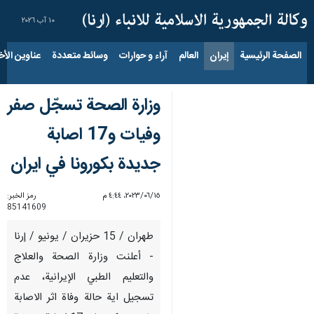
١٠ آب ٢٠٢٦
الصفحة الرئيسية
إيران
العالم
آراء و حوارات
وسائط متعددة
عناوين الأخب
وزارة الصحة تسجّل صفر
وفيات و17 اصابة
جديدة بكورونا في ايران
١٥‏/٠٦‏/٢٠٢٣، ٤:٤٤ م
رمز الخبر:
85141609
طهران / 15 حزيران / يونيو / إرنا
- أعلنت وزارة الصحة والعلاج
والتعليم الطبي الإيرانية، عدم
تسجيل اية حالة وفاة اثر الاصابة