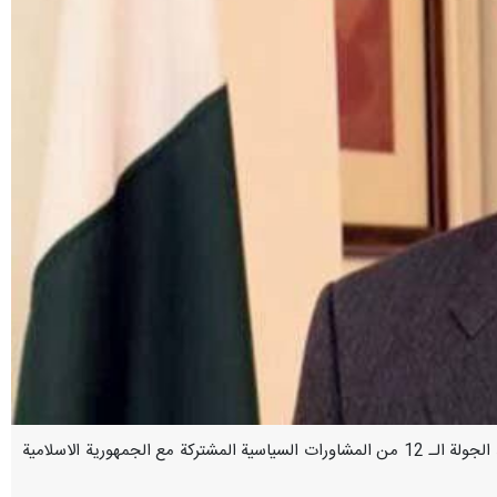
اسلام اباد / 15 حزيران / يونيو / ارنا – سيتوجه وكيل الخارجية الباكستانية "اسد مجيد خان"، الى طهران، لاجل عقد الجولة الـ 12 من المشاورات السياسية المشتركة مع الجمهورية الاسلامية