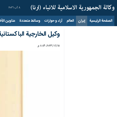
٨ آب ٢٠٢٦
الصفحة الرئيسية
إيران
العالم
آراء و حوارات
وسائط متعددة
عناوين الأخب
وكيل الخارجية الباكستانية الى طهران لعقد ال
١٥‏/٠٦‏/٢٠٢٣، ٨:٥٩ م