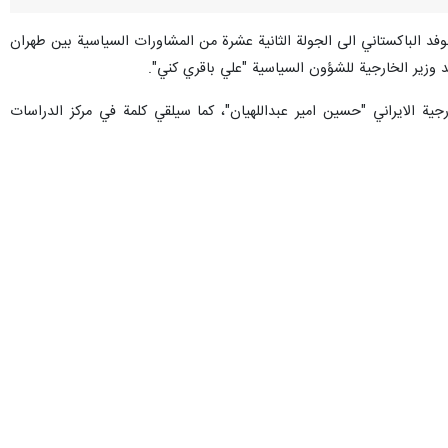
د الباكستاني الى الجولة الثانية عشرة من المشاورات السياسية بين طهران
جية الايراني "حسين امير عبداللهيان"، كما سيلقي كلمة في مركز الدراسات
لمشاورات السياسية بين طهران واسلام اباد، سيناقشان في لقائهما المقبل، اخر التطورات الاقليمية بما في ذلك الوضع
لصداقة الايرانية - الباكستانية في مجلس الشورى الاسلامي.
حیدر مدرس عسکری