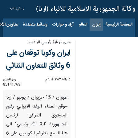
١٠ آب ٢٠٢٦
الصفحة الرئيسية
إيران
العالم
آراء و حوارات
وسائط متعددة
عناوين الأخب
جرى برعاية رئيسي البلدين؛
ايران وكوبا توقعان على
6 وثائق للتعاون الثنائي
١٥‏/٠٦‏/٢٠٢٣، ٩:١٤ م
رمز الخبر:
85141763
طهران / 15 حزيران / يونيو / إرنا
–وقع اعضاء الوفد الايراني رفيع
المستوى المرافق لرئيس
الجمهورية "اية الله رئيسي" الى
هافانا، مع نظرائم الكوبيين على 6