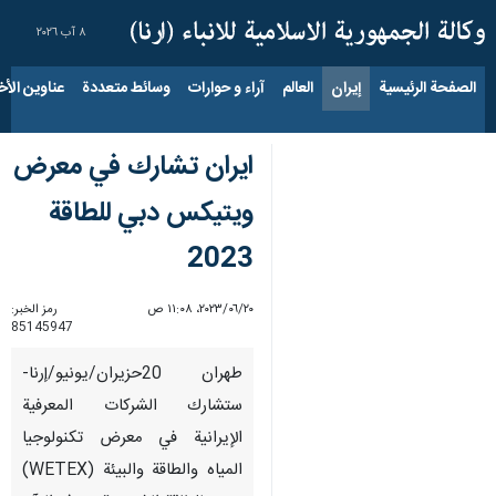
٨ آب ٢٠٢٦
الصفحة الرئيسية
إيران
العالم
آراء و حوارات
وسائط متعددة
عناوين الأخب
ایران تشارك في معرض
ويتيكس دبي للطاقة
2023
٢٠‏/٠٦‏/٢٠٢٣، ١١:٠٨ ص
رمز الخبر:
85145947
طهران 20حزيران/يونيو/إرنا-
ستشارك الشركات المعرفية
الإيرانية في معرض تكنولوجيا
المياه والطاقة والبيئة (WETEX)