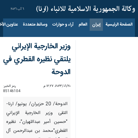
٦ آب ٢٠٢٦
الصفحة الرئيسية
إيران
العالم
آراء و حوارات
وسائط متعددة
عناوين الأخب
وزير الخارجية الإيراني
يلتقي نظيره القطري في
الدوحة
٢٠‏/٠٦‏/٢٠٢٣، ١٢:٢٧ م
رمز الخبر:
85146104
الدوحة/ 20 حزيران/ يونيو/ ارنا-
التقى وزير الخارجية الإيراني
"حسين أمير عبداللهيان"، نظيره
القطري"محمد بن عبدالرحمن آل