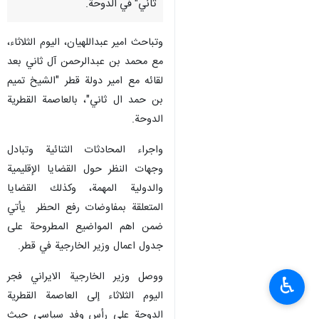
ثاني" في الدوحة.
وتباحث امير عبداللهيان، الیوم الثلاثاء،
مع محمد بن عبدالرحمن آل ثاني بعد
لقائه مع امير دولة قطر "الشيخ تميم
بن حمد ال ثاني"، بالعاصمة القطریة
الدوحة.
واجراء المحادثات الثنائية وتبادل
وجهات النظر حول القضايا الإقليمية
والدولية المهمة، وكذلك القضايا
المتعلقة بمفاوضات رفع الحظر يأتي
ضمن اهم المواضيع المطروحة على
جدول اعمال وزير الخارجية في قطر.
ووصل وزير الخارجية الايراني فجر
♿︎
اليوم الثلاثاء إلى العاصمة القطریة
الدوحة على رأس وفد سياسي حيث