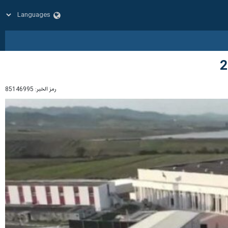
رمز الخبر:
85146995