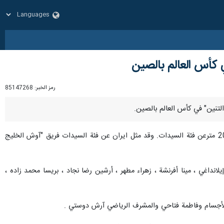
ي كأس العالم بالصين
رمز الخبر:
85147268
وبدأت مسابقة " قارب التنين " اليوم الأربعاء في ييتشانغ الصينية( Yichang) حيث تنافس الرياضيون في مسافة 2000 مترعن فئة السيدات. وقد مثل ايران عن فئة السيدات فريق "آوش الخليج
داغي ، مينا أفرنشة ، زهراء مطهر ، أرشين رضا نجاد ، بريسا محمد زاده ،
 الأجسام وفاطمة فتاحي والمشرف الرياضي آرش دوستي .