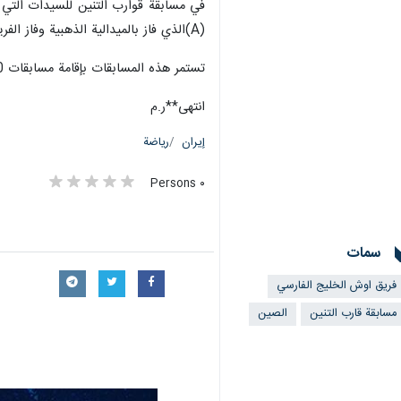
(A)الذي فاز بالميدالية الذهبية وفاز الفريق الصيني (B) بالمركز الثالث.
تستمر هذه المسابقات بإقامة مسابقات 500 و 200 متر في ييتشانغ الصينية .
انتهى**ر.م
إيران
رياضة
٠ Persons
سمات
فريق اوش الخليج الفارسي
مسابقة قارب التنين
الصين