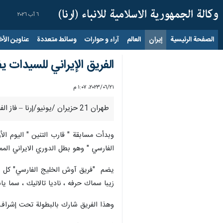
٦ آب ٢٠٢٦
الصفحة الرئيسية
إيران
العالم
آراء و حوارات
وسائط متعددة
عناوين الأخب
الفريق الإيراني للسيدات ي
٢١‏/٠٦‏/٢٠٢٣، ١:٠٧ م
طهران 21 حزيران /يونيو/إرنا – فاز الفريق الايراني للسيدات بالميدالية الفضية في سباق 2000 متر في مسابقة "قارب التنين" في كأس العالم بالصين.
الفارسي " وهو بطل الدوري الايراني المم
يضم "فريق آوش الخليج الفارسي" كل من 
زيبا سماك حرفه ، ناديا تالانيك ، سما يا
وهذا الفريق شارك بالبطولة تحت إشراف 