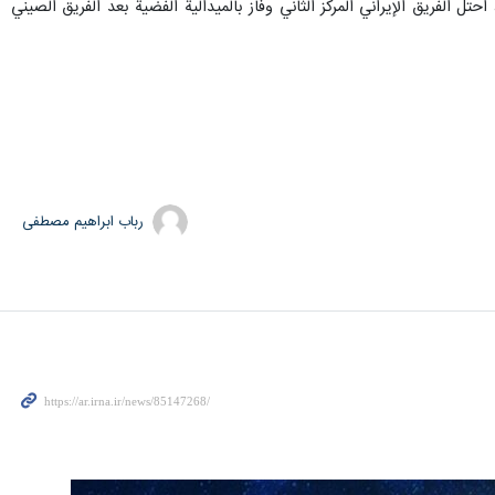
ب التنين للسيدات التي يبلغ طولها 2000 متر والتي ضمت ثمانية لاعبين والتي شاركت فيها 10 فرق ، احتل الفريق الإيراني المركز الثاني وفاز بالميدالية الفضية بعد الفريق الصيني
رباب ابراهیم مصطفی