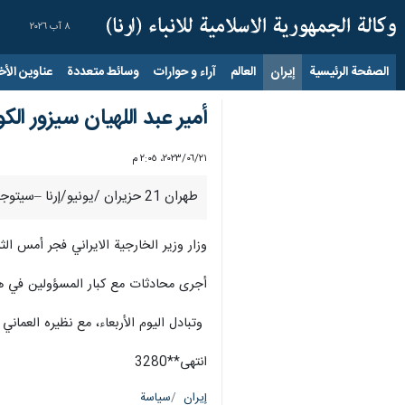
٨ آب ٢٠٢٦
الصفحة الرئيسية
إيران
العالم
آراء و حوارات
وسائط متعددة
عناوين الأخب
أمير عبد اللهيان سیزور الك
٢١‏/٠٦‏/٢٠٢٣، ٢:٠٥ م