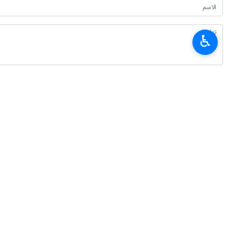
طهران 21 حزيران /يونيو/إرنا –سیتوجه وزير الخارجية الإيراني حسين أمير عبداللهيان، إلى الكويت والإمارات العربية المتحدة في إطار زیارته المکوکیة إلى دول الخليج الفارسي.-
♿︎
وزار وزير الخارجية الايراني فجر أمس ال
أجری محادثات مع كبار المسؤولين في هذا
وتبادل اليوم الأربعاء، مع نظيره العمان
انتهی**3280
إيران
سياسة
٠ Persons
سمات
امير عبداللهيان
الكويت