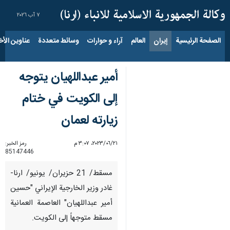
٧ آب ٢٠٢٦
الصفحة الرئيسية
إيران
العالم
آراء و حوارات
وسائط متعددة
عناوين الأخب
أمير عبداللهيان يتوجه
إلى الكويت في ختام
زيارته لعمان
٢١‏/٠٦‏/٢٠٢٣، ٣:٠٧ م
رمز الخبر:
85147446
مسقط/ 21 حزيران/ يونيو/ ارنا-
غادر وزير الخارجية الإيراني "حسين
أمير عبداللهيان" العاصمة العمانية
مسقط متوجهاً إلى الكويت.