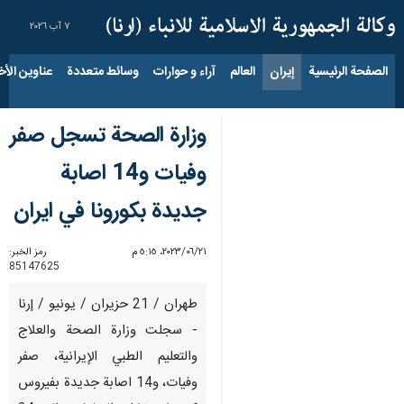
٧ آب ٢٠٢٦
الصفحة الرئيسية
إيران
العالم
آراء و حوارات
وسائط متعددة
عناوين الأخب
وزارة الصحة تسجل صفر
وفيات و14 اصابة
جديدة بكورونا في ايران
٢١‏/٠٦‏/٢٠٢٣، ٥:١٥ م
رمز الخبر:
85147625
طهران / 21 حزيران / يونيو / إرنا
- سجلت وزارة الصحة والعلاج
والتعليم الطبي الإيرانية، صفر
وفيات، و14 اصابة جديدة بفيروس