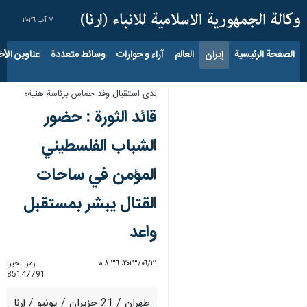
٧ آب ٢٠٢٦
الصفحة الرئيسية
إيران
العالم
آراء و حوارات
وسائط متعددة
عناوين الأخب
لدى استقبال وفد حماس برئاسة هنية؛
قائد الثورة : حضور
الشباب الفلسطيني
المؤمن في ساحات
القتال يبشر بمستقبل
واعد
٢١‏/٠٦‏/٢٠٢٣، ٨:٣٦ م
رمز الخبر:
85147791
طهران / 21 حزيران / يونيو / إرنا