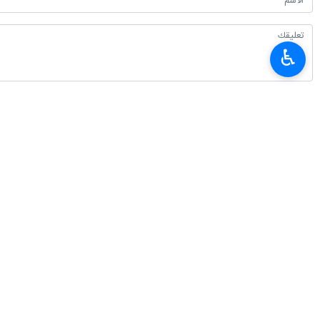
♿︎
أحدث الأخبار
رئيس السلطة القضائية: الصحفي الملتزم هو رفيق خندق المدافعين عن عزة إيران 
٢٠٢٦-٠٨-٠٨ ١٠:٠٢
عارف: الحرب الأساسية اليوم هي حرب الروايات حول الأمل والهوية الوطنية
٢٠٢٦-٠٨-٠٨ ٠٩:٥١
قاليباف: الصحفيون مجاهدون.. الوعي خندقهم والحقيقة سلاحهم