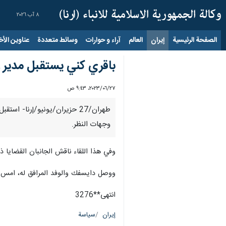
٨ آب ٢٠٢٦
الصفحة الرئيسية
إيران
العالم
آراء و حوارات
وسائط متعددة
عناوين الأخب
باقري كني يستقبل مدير عا
٢٧‏/٠٦‏/٢٠٢٣، ٩:٤٣ ص
طهران/27 حزيران/يونيو/إرنا-
وجهات النظر.
وفي هذا اللقاء ناقش الجانبان القضايا ذا
ووصل دايسفك والوفد المرافق له، امس ال
انتهى**3276
إيران
سياسة