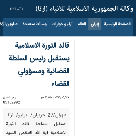
٧ آب ٢٠٢٦
الصفحة الرئيسية
إيران
العالم
آراء و حوارات
وسائط متعددة
عناوين الأخب
قائد الثورة الاسلامية
يستقبل رئيس السلطة
القضائية ومسؤولي
القضاء
٢٧‏/٠٦‏/٢٠٢٣، ١١:٥٥ ص
رمز الخبر:
85152992
طهران/27 حزيران/ يونيو/ ارنا-
استقبل سماحة قائد الثورة
الاسلامية اية الله العظمى السيد