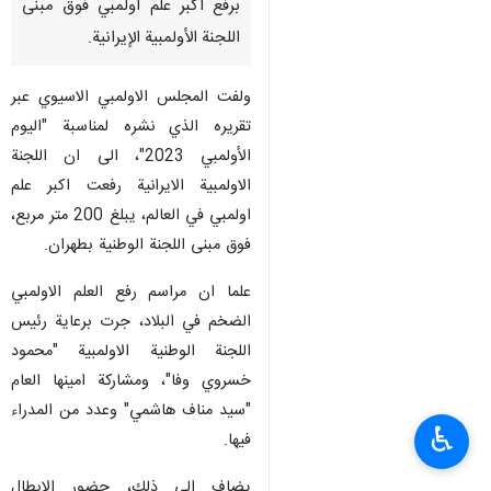
طهران / 27 حزيران / يونيو / ارنا-
أشاد المجلس الأولمبي الآسيوي،
في تقرير نشره عبر الصفحة
الانجليزية من موقعه الالكتروني،
برفع اكبر علم اولمبي فوق مبنى
اللجنة الأولمبية الإيرانية.
ولفت المجلس الاولمبي الاسيوي عبر
تقريره الذي نشره لمناسبة "اليوم
الأولمبي 2023"، الى ان اللجنة
الاولمبية الايرانية رفعت اكبر علم
اولمبي في العالم، يبلغ 200 متر مربع،
فوق مبنى اللجنة الوطنية بطهران.
♿︎
علما ان مراسم رفع العلم الاولمبي
الضخم في البلاد، جرت برعاية رئيس