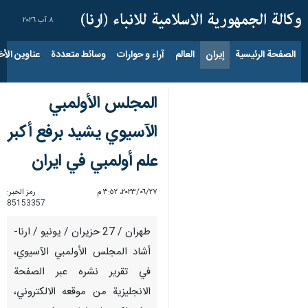
٨ آب ٢٠٢٦
الصفحة الرئيسية
إيران
العالم
آراء و حوارات
وسائط متعددة
عناوين الأخب
المجلس الأولمبي
الآسيوي يشيد برفع أكبر
علم أولمبي في ايران
٢٧‏/٠٦‏/٢٠٢٣، ٣:٥٢ م
رمز الخبر:
85153357