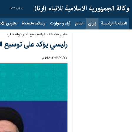
٨ آب ٢٠٢٦
الصفحة الرئيسية
إيران
العالم
آراء و حوارات
وسائط متعددة
عناوين الأخب
خلال مباحثاته الهاتفية مع امير دولة قطر؛
رئيسي يؤكد على توسيع ال
٢٧‏/٠٦‏/٢٠٢٣، ٤:٤٨ م