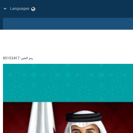
رمز الخبر:
85153417