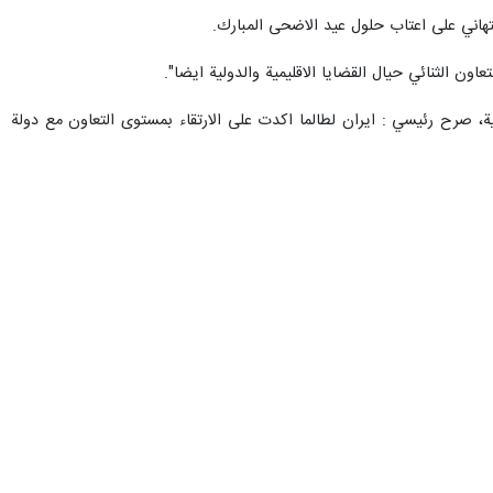
لتهاني على اعتاب حلول عيد الاضحى المبارك.
ون الثنائي حيال القضايا الاقليمية والدولية ايضا".
ية، صرح رئيسي : ايران لطالما اكدت على الارتقاء بمستوى التعاون مع دولة
لتعاون الاقتصادي المشتركة مع ايران، وذلك "في ضوء المباحثات والمشاورات
حیدر مدرس عسکری