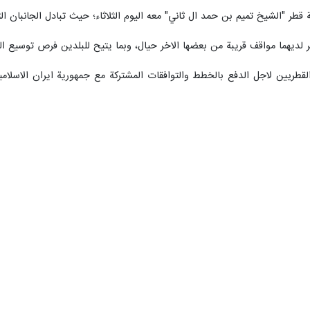
ة قطر "الشيخ تميم بن حمد ال ثاني" معه اليوم الثلاثاء؛ حيث تبادل الجانبان ا
 لديهما مواقف قريبة من بعضها الاخر حيال، وبما يتيح للبلدين فرص توسيع التعا
 القطريين لاجل الدفع بالخطط والتوافقات المشتركة مع جمهورية ايران الاسلام
 سيؤدي الى مزيد من تعاون البلدين في الصعيدين الاقليمي والدولي.
بلاده لتطوير التعاون الاقتصادي والاستثماري مع الجمهورية الاسلامية الايرانية.
ال الهاتفي مع "اية الله رئيسي" اليوم، عن استعداد قطر لعقد اجتماع لجنة ا
".