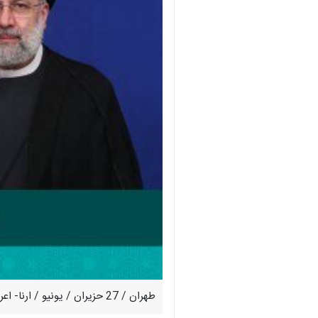
طهران / 27 حزيران / يونيو / ارنا- اعرب رئيس الجمهورية "اية الله السيد ابراهيم رئيسي"، عن امله في رفع مستوى العلاقات وتطوير مجالات التعاون بين طهران والدوحة.