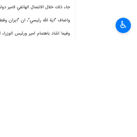
جاء ذلك خلال الاتصال الهاتفي لامير دول
واضاف "اية الله رئيسي"، ان "ايران وقطر
♿︎
وفيما اشاد باهتمام امير ورئيس الوزراء
قطر، وترى بان توسيع العلاقات الثنائية
الى ذلك، اكد امير دولة قطر على استعداد 
واعلن "الشيخ تميم ال ثاني" خلال الاتص
الجيدة التي جرت بين البلدين لحد اليوم
انتهى ** ح ع
إيران
سياسة
٠ Persons