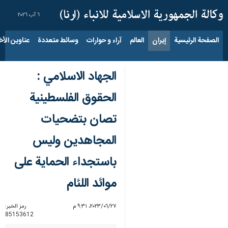
٦ آب ٢٠٢٦
الصفحة الرئيسية
إيران
العالم
آراء و حوارات
وسائط متعددة
عناوين الأخب
الجهاد الاسلامي :
الحقوق الفلسطينية
تصان بتضحيات
المجاهدين وليس
باستجداء الحماية على
موائد اللئام
٢٧‏/٠٦‏/٢٠٢٣، ٩:٣١ م
رمز الخبر:
85153612