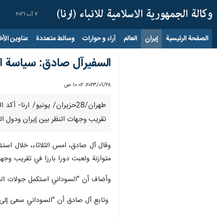
٧ آب ٢٠٢٦
الصفحة الرئيسية
إيران
العالم
آراء و حوارات
وسائط متعددة
عناوين الأخب
السفيرآل صادق: سياسة الس
٢٨‏/٠٦‏/٢٠٢٣، ١٠:٠٢ ص
طهران/28حزيران/ يونيو/ ارن
تقريب وجهات النظر بين إيران ودول ال
وقال آل صادق، امس الثلاثاء، خلال استض
متوازنة ولعبت دورا بارزا في تقريب وجها
وأضاف أن "السوداني استكمل جولات الحوا
وتابع آل صادق أن "السوداني سعى إلى عودة الع