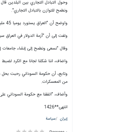
ونطمح للتوازن بالتبادل التجاري".
واوضح أن "العراق يستورد يوميا 45 مليون متر مكعب من الغاز للمحطات الكهربائية"، مضيفا أن "مستحقات وزارة الكهرباء تدفع إلى بنك عراقي لكنه لا يستطيع التصرف بسبب الحصار الظالم".
ولفت إلى أن "أزمة الدولار في العراق سي
وقال "نسعى ونطمح إلى إنشاء جامعات إيرا
واضاف، اننا شكلنا لجانا مع الكرد لضبط ا
وتابع، أن حكومة السوداني رحبت بحل هذ
من المعسكرات.
وأضاف، "اتفقنا مع حكومة السوداني على
انتهی**1426
إيران
سياسة