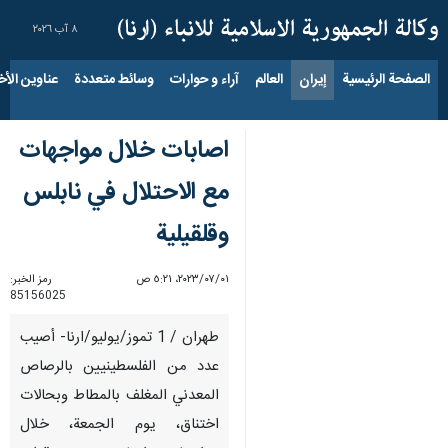
٨ آب ٢٠٢٦
الصفحة الرئيسية
إيران
العالم
آراء و حوارات
وسائط متعددة
عناوين الأخب
اصابات خلال مواجهات
مع الاحتلال في نابلس
وقلقيلية
٠١‏/٠٧‏/٢٠٢٣، ٥:٢١ ص
رمز الخبر:
85156025
طهران / 1 تموز/يوليو/ارنا- أصيب
عدد من الفلسطينيين بالرصاص
المعدني المغلف بالمطاط وبحالات
اختناق، يوم الجمعة، خلال