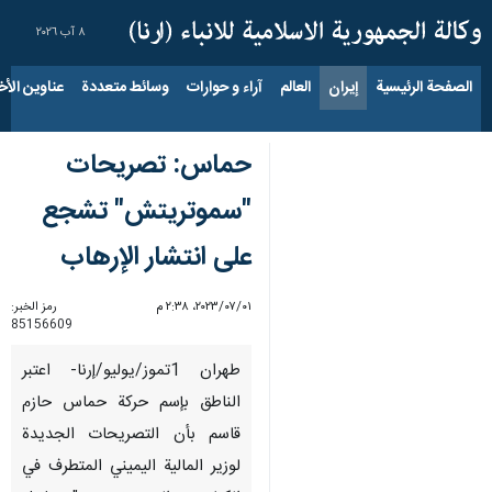
٨ آب ٢٠٢٦
الصفحة الرئيسية
إيران
العالم
آراء و حوارات
وسائط متعددة
عناوين الأخب
حماس: تصريحات
"سموتريتش" تشجع
على انتشار الإرهاب
٠١‏/٠٧‏/٢٠٢٣، ٢:٣٨ م
رمز الخبر:
85156609
طهران 1تموز/يوليو/إرنا- اعتبر
الناطق بإسم حركة حماس حازم
قاسم بأن التصريحات الجديدة
لوزير المالية اليميني المتطرف في