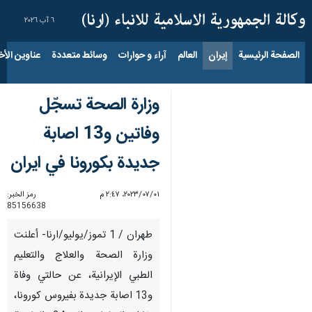
٦ آب ٢٠٢٦
الصفحة الرئيسية
إيران
العالم
آراء و حوارات
وسائط متعددة
عناوين الأخب
وزارة الصحة تسجّل
وفاتين و13 اصابة
جديدة بكورونا في ايران
٠١‏/٠٧‏/٢٠٢٣، ٢:٤٧ م
رمز الخبر:
85156638
طهران / 1 تموز/يوليو/ارنا- أعلنت
وزارة الصحة والعلاج والتعليم
الطبي الإيرانية، عن حالتي وفاة
و13 اصابة جديدة بفيروس كورونا،