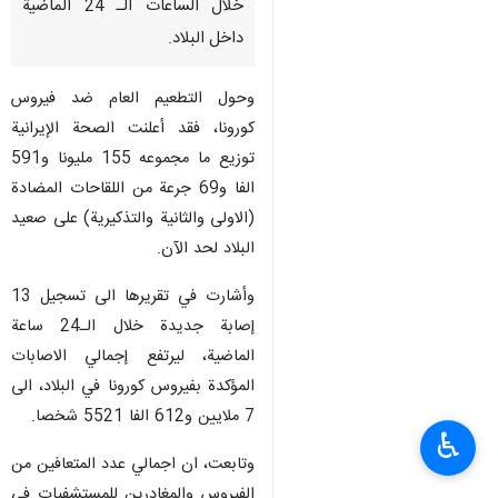
خلال الساعات الـ 24 الماضية
داخل البلاد.
وحول التطعيم العام ضد فيروس
كورونا، فقد أعلنت الصحة الإيرانية
توزيع ما مجموعه 155 مليونا و591
الفا و69 جرعة من اللقاحات المضادة
(الاولى والثانية والتذكيرية) على صعيد
البلاد لحد الآن.
وأشارت في تقريرها الى تسجيل 13
إصابة جديدة خلال الـ24 ساعة
الماضية، ليرتفع إجمالي الاصابات
المؤكدة بفيروس كورونا في البلاد، الى
7 ملايين و612 الفا 5521 شخصا.
♿︎
وتابعت، ان اجمالي عدد المتعافين من
الفيروس والمغادرين للمستشفيات في