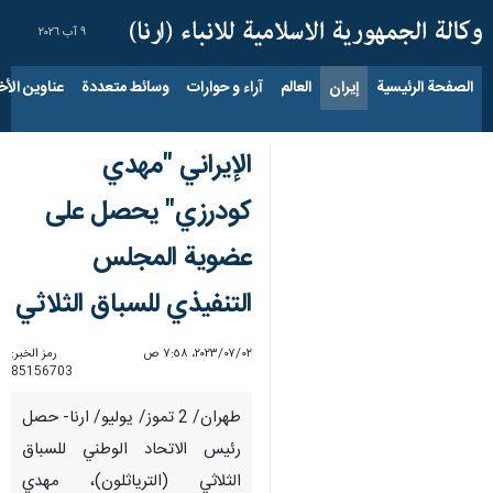
٩ آب ٢٠٢٦
الصفحة الرئيسية
إيران
العالم
آراء و حوارات
وسائط متعددة
عناوين الأخب
الإيراني "مهدي
كودرزي" يحصل على
عضوية المجلس
التنفيذي للسباق الثلاثي
٠٢‏/٠٧‏/٢٠٢٣، ٧:٥٨ ص
رمز الخبر:
85156703
طهران/ 2 تموز/ يوليو/ ارنا- حصل
رئيس الاتحاد الوطني للسباق
الثلاثي (الترياثلون)، مهدي