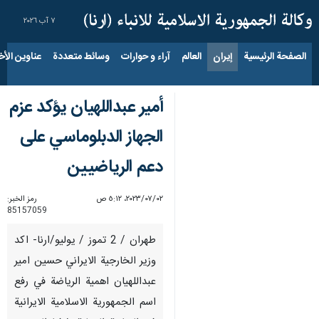
٧ آب ٢٠٢٦
الصفحة الرئيسية
إيران
العالم
آراء و حوارات
وسائط متعددة
عناوين الأخب
أمير عبداللهيان يؤكد عزم
الجهاز الدبلوماسي على
دعم الرياضيين
٠٢‏/٠٧‏/٢٠٢٣، ٥:١٢ ص
رمز الخبر:
85157059
طهران / 2 تموز / يوليو/ارنا- اكد
وزير الخارجية الايراني حسين امير
عبداللهيان اهمية الرياضة في رفع
اسم الجمهورية الاسلامية الايرانية