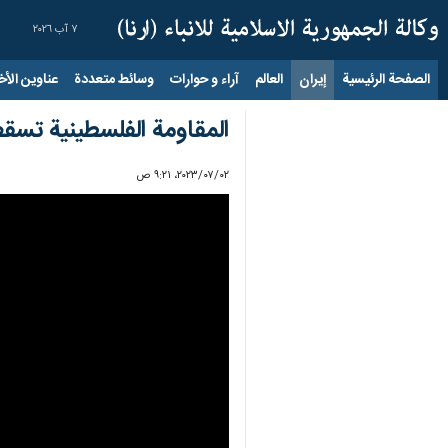
٧ آب ٢٠٢٦
الصفحة الرئيسية
إيران
العالم
آراء و حوارات
وسائط متعددة
عناوين الأخب
المقاومة الفلسطينية تسق
٠٢‏/٠٧‏/٢٠٢٣، ٩:٢١ ص