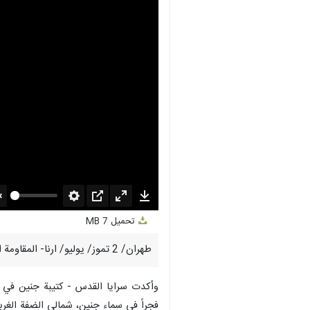
nmute
Settings
PIP
Enter
Download
تحميل
7 MB
fullscreen
طهران/ 2 تموز/ يوليو/ ارنا- المقاومة الفلسطينية تعلن أن مجاهديها أسقطوا فجر اليوم مسيرة إسرائيلية بعد استهدافها في جنين شمالي الضفة الغربية.
وأكدت سرايا القدس - كتيبة جنين في بي
فجراً في سماء جنين، شمالي الضفة الغربي