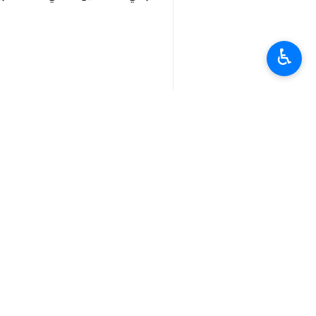
♿︎
وقالت الكتيبة، إنها استهدفت مسيرة إسر
وكشفت سرايا القدس - كتيبة جنين، مسؤوليت