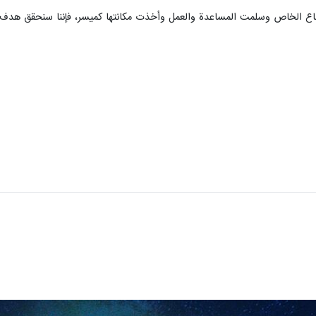
لمساعدة والعمل وأخذت مكانتها كميسر، فإننا سنحقق هدف جذب 15 مليون سائح سنويًا قبل نهاية خطة التنمية