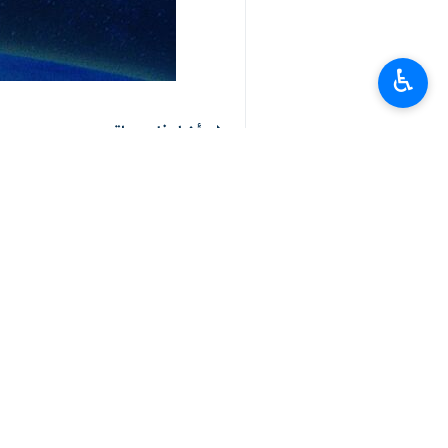
♿︎
أخبار ذات صلة
وزير الخارجية : ايران ترحب باستئناف وتطوير
طهران / 29 حزيران / يونيو / ارنا –قال وزير الخارجية "حسين امير عبداللهيان": ان الجمهورية الاسلامية…
رئيس الجمهورية: نسعى لعلاقات جيدة مع دول
طهران / 20 حزيران / يونيو / إرنا - قال-الرئيس الايراني آية الله ابراهيم رئيسي في مقابلة تلفزيونية…
مصر تقرر منح التاشيرات للسياح الإيرانيين
طهران / 28 اذار/مارس/ارنا- أقرت الحكومة المصرية، يوم الاثنين، حزمة إجراءات لتسهيل حركة السياحة…