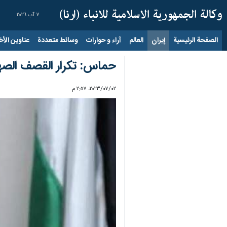
٧ آب ٢٠٢٦
الصفحة الرئيسية
إيران
العالم
آراء و حوارات
وسائط متعددة
عناوين الأخب
حماس: تكرار القصف الصه
٠٢‏/٠٧‏/٢٠٢٣، ٢:٥٧ م