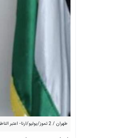
طهران / 2 تموز/يوليو/ارنا- اعتبر الناطق باسم حركة حماس، حازم قاسم، أن تكرار القصف الصهيوني على سوريا الشقيقة، إرهاب وبلطجة وامتداد للعدوان على أمتنا.