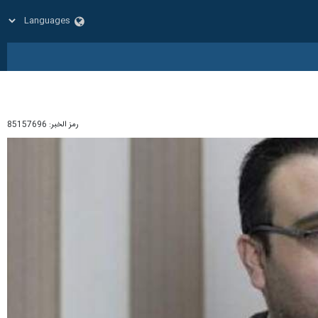
رمز الخبر:
85157696