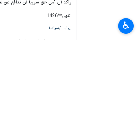
وأكد أن "من حق سوريا أن تدافع عن نفس
انتهی**1426
♿︎
إيران
سياسة
٠ Persons
سمات
الناطق باسم حركة حماس
حازم قاسم
حماس
القصف الصهيوني على سوريا