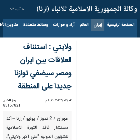
١٠ آب ٢٠٢٦
الصفحة الرئيسية
إيران
العالم
آراء و حوارات
وسائط متعددة
عناوين الأخب
ولايتي : استئناف
العلاقات بين ايران
ومصر سيضفي توازنا
جديدا على المنطقة
٠٢‏/٠٧‏/٢٠٢٣، ٤:١٩ م
رمز الخبر:
85157821
طهران / 2 تموز / يوليو / إرنا –اكد
مستشار قائد الثورة الاسلامية
للشؤون الدولية "علي اكبر ولايتي"،