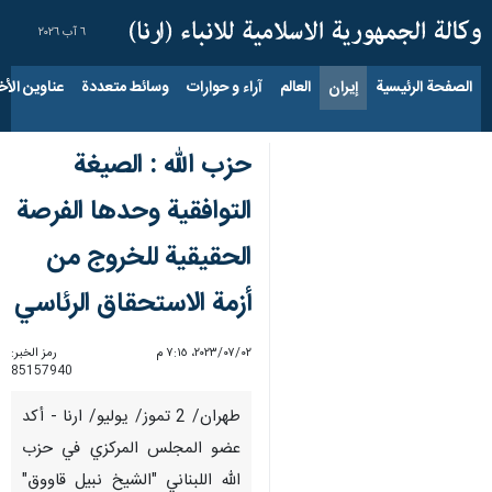
٦ آب ٢٠٢٦
الصفحة الرئيسية
إيران
العالم
آراء و حوارات
وسائط متعددة
عناوين الأخب
حزب الله : الصيغة
التوافقية وحدها الفرصة
الحقيقية للخروج من
أزمة الاستحقاق الرئاسي
٠٢‏/٠٧‏/٢٠٢٣، ٧:١٥ م
رمز الخبر:
85157940
طهران/ 2 تموز/ يوليو/ ارنا - أکد
عضو المجلس المركزي في حزب
الله اللبناني "الشيخ نبيل قاووق"