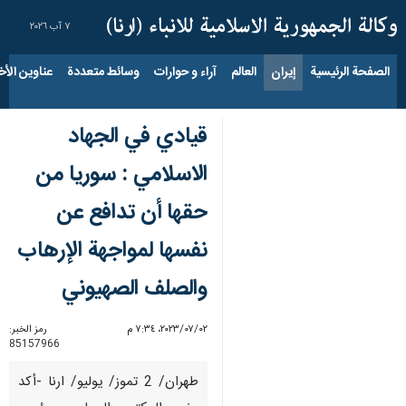
٧ آب ٢٠٢٦
الصفحة الرئيسية
إيران
العالم
آراء و حوارات
وسائط متعددة
عناوين الأخب
قيادي في الجهاد
الاسلامي : سوريا من
حقها أن تدافع عن
نفسها لمواجهة الإرهاب
والصلف الصهيوني
٠٢‏/٠٧‏/٢٠٢٣، ٧:٣٤ م
رمز الخبر:
85157966
طهران/ 2 تموز/ يوليو/ ارنا -أكد