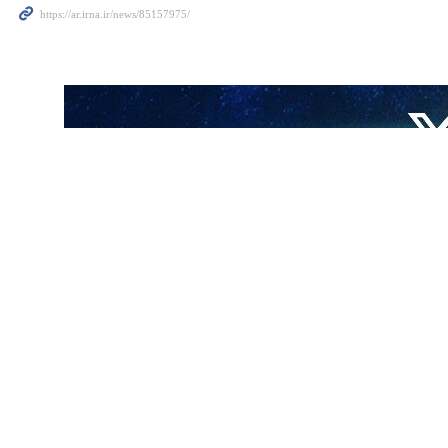
طهران/ 2 تموز / يوليو / ارنا - قال محلل سیاسي طاجیکي "عبدالغني محمد عظیم‌اف" : ان عضوية إيران الشاملة في منظمة شنغهاي بشکل کامل، تزامنا مع "يوم الاستقلال في امريكا (4 تموز/
لكاملة في منظمة شنغهاي، ليس حدثا اعتياديا بل یعتبر هدية غير متوقعة من
يسة مجلس النواب الأمريكي نانسي بيلوسي إلى تايوان.
والعالم، وسيعزز موقف روسيا والصين في المنافسة مع أمريكا وحلف شمال
لمواقف وتسارعت هذه العملية بعد زيادة الخلافات مع واشنطن وظهور هذه