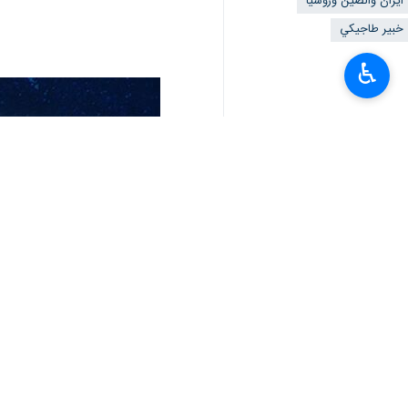
♿︎
یولیو)، شكلت رسالة من روسيا والصين 
و أفاد وکالة سبوتنیک الروسیة الیوم ال
روسيا والصين لمنافسهما الاستراتيجي، الو
و قال عظیم اف : ان عضوية إيران في شنغه
و اضاف : إن انضمام إيران إلى منظمة 
الأطلسي.
واوضح قائلا : في السابق، كانت روسيا
الخلافات علنًا؛ على حد المحلل الطاجيكي.
یذکر، ان الجمهورية الإسلامية الإيرانية ستنضم بشكل رسمي الى منظمة ش