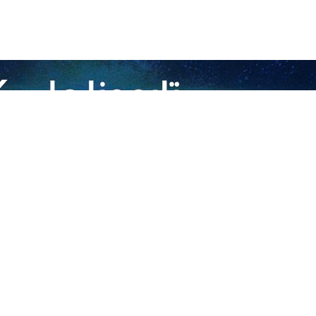
إلى واشنطن في ظل المنافسة الاستراتيجية القائمة بين الجانبين.
احد، نقلا عن المحلل الطاجيكي، ان اختيار هذا اليوم بالذات لعضوية إيران ا
لايات المتحدة الأمريكية.
اي مع حلول يوم الاستقلال الأمريكي، تأتي ردًا على الزيارة الاستفزازية لرئ
شنغهاي، شكل علامة واضحة على تغيير التوازن الجيو - سياسي في المنطقة 
 والصين تتعاملان بحذر مع انضمام إيران إلى منظمة شنغهاي، لكن تغیرت ا
نغهاي للتعاون في 4 يوليو/ تموز الجاري، وذلك خلال اجتماع افتراضي سيعقد برئاسة الهند.