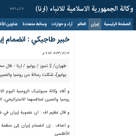
٧ آب ٢٠٢٦
الصفحة الرئيسية
إيران
العالم
آراء و حوارات
وسائط متعددة
عناوين الأخب
خبير طاجیکي : انضمام إي
٠٢‏/٠٧‏/٢٠٢٣، ٧:٥٧ م