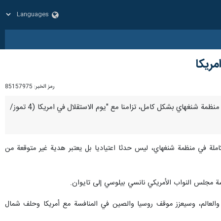
مريكا
رمز الخبر:
85157975