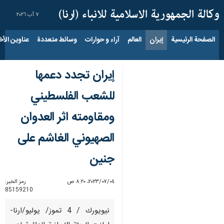
٧ آب ٢٠٢٦
الصفحة الرئيسية
إيران
العالم
آراء و حوارات
وسائط متعددة
عناوين الأخب
إيران تجدد دعمها
للشعب الفلسطيني
ومقاومته اثر العدوان
الصهيوني الغاشم على
جنين
٠٤‏/٠٧‏/٢٠٢٣، ٨:٢٠ ص
رمز الخبر:
85159210
نيويورك / 4 تموز/ يوليو/ارنا-