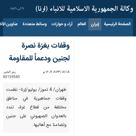
٩ آب ٢٠٢٦
الصفحة الرئيسية
إيران
العالم
آراء و حوارات
وسائط متعددة
عناوين الأخب
وقفات بغزة نصرة
لجنين ودعماً للمقاومة
٠٤‏/٠٧‏/٢٠٢٣، ١٢:٠٩ م
رمز الخبر:
85159585
طهران/ 4 تموز/ يوليو/إرنا- نظمت
وقفات جماهيرية في مناطق
مختلفة من قطاع غزة، تندد
بالعدوان الصهيوني على جنين
وتضامنا مع أهاليها.