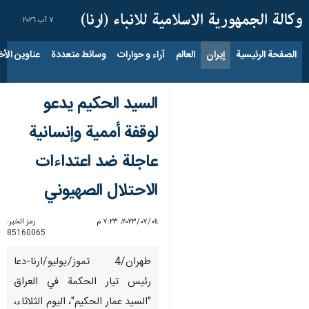
٧ آب ٢٠٢٦
الصفحة الرئيسية
إيران
العالم
آراء و حوارات
وسائط متعددة
عناوين الأخب
السيد الحكيم يدعو
لوقفة أممية وإنسانية
عاجلة ضد اعتداءات
الاحتلال الصهيوني
٠٤‏/٠٧‏/٢٠٢٣، ٧:٢٣ م
رمز الخبر:
85160065
طهران/4 تموز/یولیو/ارنا-دعا
رئيس تيار الحكمة في العراق
"السيد عمار الحكيم"، اليوم الثلاثاء،