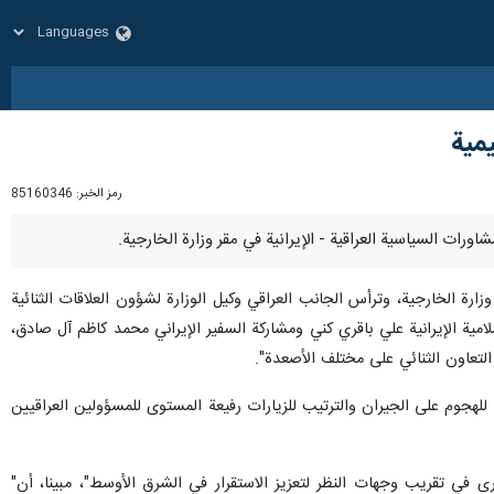
يمية
رمز الخبر:
85160346
 نقلته (واع): إن" العراق وإيران عقدا جولة مشاورات سياسية بتاريخ اليوم 2023/7/4 في مقر وزارة الخارجية، وترأس الجانب العراقي وكيل الوزارة لشؤون العلاقات الثنائية
مية الإيرانية علي باقري كني ومشاركة السفير الإيراني محمد كاظم آل صادق،
 التعاون الثنائي على مختلف الأصعدة".
هجوم على الجيران والترتيب للزيارات رفيعة المستوى للمسؤولين العراقيين
رى في تقريب وجهات النظر لتعزيز الاستقرار في الشرق الأوسط"، مبينا، أن"