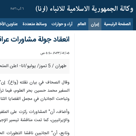
٦ آب ٢٠٢٦
الصفحة الرئيسية
إيران
العالم
آراء و حوارات
وسائط متعددة
عناوين الأخب
انعقاد جولة مشاورات عراقي
٠٥‏/٠٧‏/٢٠٢٣، ٥:٤٠ ص
طهران / 5 تموز/ يوليو/انا- اعلن المتحدث باسم وزارة الخارجيَّة العراقية أحمد الصحاف ، الثلاثاء عن عقد جولة من المشاورات السياسية العراقية - الإيرانية في مقر وزارة الخارجية.
السفير محمد حسين بحر العلوم، فيما ترأ
وتباحث الجانبان في مجمل القضايا الثنائي
وأضاف، أن" المشاورات ركزت على الملفي
والإيرانيين، كما تمت مناقشة تيسير الإجر
وتابع، أن" الجانبين ناقشا التطورات ال