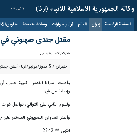
٦ آب ٢٠٢٦
الصفحة الرئيسية
إيران
العالم
آراء و حوارات
وسائط متعددة
عناوين الأخب
مقتل جندي صهيوني في ك
٠٥‏/٠٧‏/٢٠٢٣، ٥:٤٨ ص