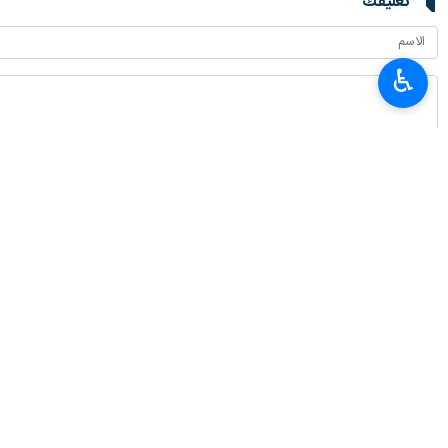
طهران / 5 تموز/يوليو/ارنا- أعلن جيش الاحتلال الصهيوني مساء الثلاثاء، مقتل جندي صهيوني بعد تفجير عبوة ناسفة بآلية عسكرية بجنين، بالضفة المحتلة.
♿︎
وإصابة من فيها.
ولليوم الثاني على التوالي، تواصل قوات ا
وأسفر العدوان الصهيوني المستمر على جنين منذ فجر الاثنين عن ارتقاء 12 فل
انتهى ** 2342
إيران
عامة
٠ Persons
سمات
فلسطین
سرایا القدس