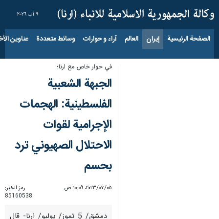
٩ آب ٢٠٢٦
الصفحة الرئيسية
إيران
العالم
آراء و حوارات
وسائط متعددة
عناوين الأخب
في حوار خاص مع ارنا؛
الجبهة الشعبية
الفلسطينية: الهجمات
الإجرامية لقوات
الاحتلال الصهيوني ترد
بحسم
٠٥‏/٠٧‏/٢٠٢٣، ١٠:٠٩ ص
رمز الخبر:
85160538