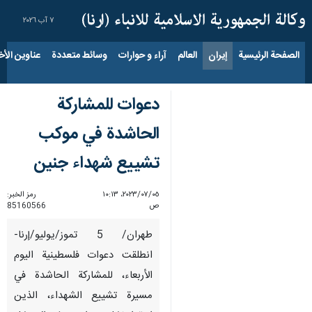
٧ آب ٢٠٢٦
الصفحة الرئيسية
إيران
العالم
آراء و حوارات
وسائط متعددة
عناوين الأخب
دعوات للمشاركة
الحاشدة في موكب
تشييع شهداء جنين
٠٥‏/٠٧‏/٢٠٢٣، ١٠:١٣
رمز الخبر:
ص
85160566
طهران/ 5 تموز/يوليو/إرنا-
انطلقت دعوات فلسطينية اليوم
الأربعاء، للمشاركة الحاشدة في
مسيرة تشييع الشهداء، الذين