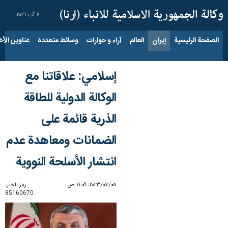
٧ آب ٢٠٢٦
الصفحة الرئيسية
إيران
العالم
آراء و حوارات
وسائط متعددة
عناوين الأخب
إسلامي: علاقاتنا مع
الوکالة الدولية للطاقة
الذریة قائمة علی
الضمانات ومعاهدة عدم
انتشار الأسلحة النووية
٠٥‏/٠٧‏/٢٠٢٣، ١١:٠٩ ص
رمز الخبر:
85160670