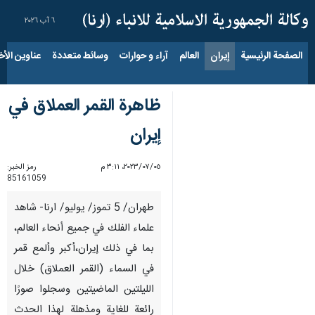
٦ آب ٢٠٢٦
الصفحة الرئيسية
إيران
العالم
آراء و حوارات
وسائط متعددة
عناوين الأخب
ظاهرة القمر العملاق في
إيران
٠٥‏/٠٧‏/٢٠٢٣، ٣:١١ م
رمز الخبر:
85161059
طهران/ 5 تموز/ يوليو/ ارنا- شاهد
علماء الفلك في جميع أنحاء العالم،
بما في ذلك إيران،أكبر وألمع قمر
في السماء (القمر العملاق) خلال
الليلتين الماضيتين وسجلوا صورًا
رائعة للغاية ومذهلة لهذا الحدث