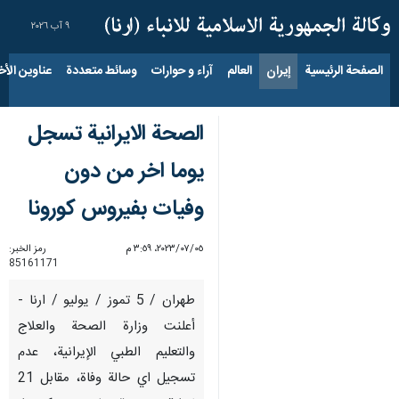
٩ آب ٢٠٢٦
الصفحة الرئيسية
إيران
العالم
آراء و حوارات
وسائط متعددة
عناوين الأخب
الصحة الايرانية تسجل
يوما اخر من دون
وفيات بفيروس كورونا
٠٥‏/٠٧‏/٢٠٢٣، ٣:٥٩ م
رمز الخبر:
85161171
طهران / 5 تموز / یولیو / ارنا -
أعلنت وزارة الصحة والعلاج
والتعليم الطبي الإيرانية، عدم
تسجيل اي حالة وفاة، مقابل 21