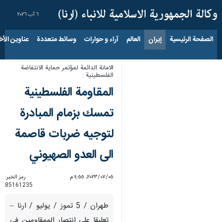
٦ آب ٢٠٢٦
الصفحة الرئيسية
إيران
العالم
آراء و حوارات
وسائط متعددة
عناوين الأخب
الامانة الدائمة لمؤتمر حماية الانتفاضة
الفلسطينية :
المقاومة الفلسطينية
تمسك بزمام المبادرة
لتوجيه ضربات قاصمة
الى العدو الصهيوني
٠٥‏/٠٧‏/٢٠٢٣، ٤:٥٥ م
رمز الخبر:
85161235
طهران / 5 تموز / یولیو / ارنا –
تعليقا على انتصار الممقاومين في