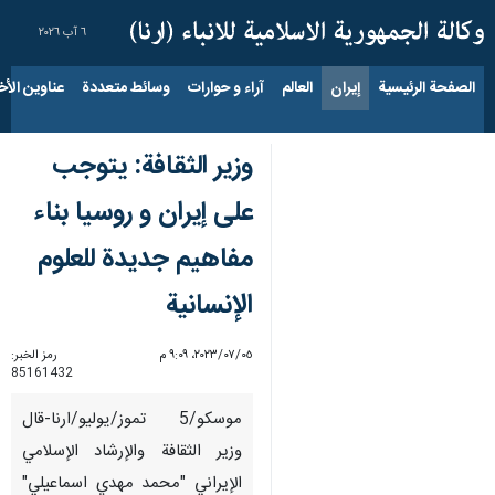
٦ آب ٢٠٢٦
الصفحة الرئيسية
إيران
العالم
آراء و حوارات
وسائط متعددة
عناوين الأخب
وزير الثقافة: یتوجب
علی إیران و روسیا بناء
مفاهیم جدیدة للعلوم
الإنسانية
٠٥‏/٠٧‏/٢٠٢٣، ٩:٠٩ م
رمز الخبر:
85161432
موسکو/5 تموز/یولیو/ارنا-قال
وزير الثقافة والإرشاد الإسلامي
الإيراني "محمد مهدي اسماعيلي"