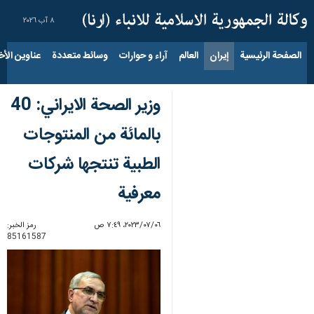
٨ آب ٢٠٢٦
الصفحة الرئيسية
إيران
العالم
آراء و حوارات
وسائط متعددة
عناوين الأخب
وزير الصحة الايراني: 40
بالمائة من المنتوجات
الطبية تنتجها شركات
معرفية
٠٦‏/٠٧‏/٢٠٢٣، ٧:٤٩ ص
رمز الخبر:
85161587