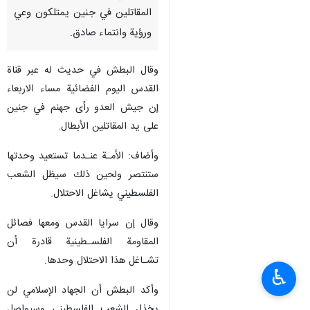
طهران / 6 تموز/ يوليو/ارنا- أكد
القيـادي في حـركـة الجـهـاد
الإسلامي خـالد البطـش أن
المقاتلين في جنين يمتلكون وعي
ورؤية وانتماء صادق.
وقال البطش في حديث له عبر قناة
القدس اليوم الفضائية مساء الاربعاء
إن جيش العدو رأى جهنم في جنين
على يد المقاتلين الأبطال.
وأضاف: الأمـة عنـدما تستعيد وحدتها
ستنتصر ولحين ذلك سيظل الشعب
♿︎
الفلسطيني يشاغل الاحتلال.