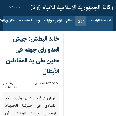
٨ آب ٢٠٢٦
الصفحة الرئيسية
إيران
العالم
آراء و حوارات
وسائط متعددة
عناوين الأخب
خالد البطش: جيش
العدو رأى جهنم في
جنين على يد المقاتلين
الأبطال
٠٦‏/٠٧‏/٢٠٢٣، ٨:٠٠ ص
رمز الخبر:
85161595