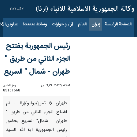
٧ آب ٢٠٢٦
الصفحة الرئيسية
إيران
العالم
آراء و حوارات
وسائط متعددة
عناوين الأخب
رئيس الجمهورية يفتتح
الجزء الثاني من طريق "
طهران - شمال " السريع
٠٦‏/٠٧‏/٢٠٢٣، ٩:٣٤ ص
رمز الخبر:
85161668
طهران 6 تموز/يوليو/إرنا - تم
افتتاح الجزء الثاني من طريق "
طهران – شمال" السريع بحضور
رئيس الجمهورية اية الله السيد