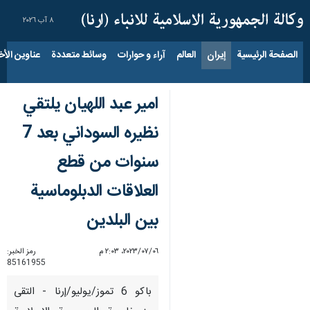
٨ آب ٢٠٢٦
الصفحة الرئيسية
إيران
العالم
آراء و حوارات
وسائط متعددة
عناوين الأخب
امير عبد اللهيان يلتقي
نظيره السوداني بعد 7
سنوات من قطع
العلاقات الدبلوماسية
بين البلدين
٠٦‏/٠٧‏/٢٠٢٣، ٢:٠٣ م
رمز الخبر:
85161955
باكو 6 تموز/يوليو/إرنا - التقى